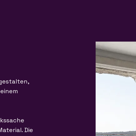
gestalten,
 einem
ckssache
aterial. Die