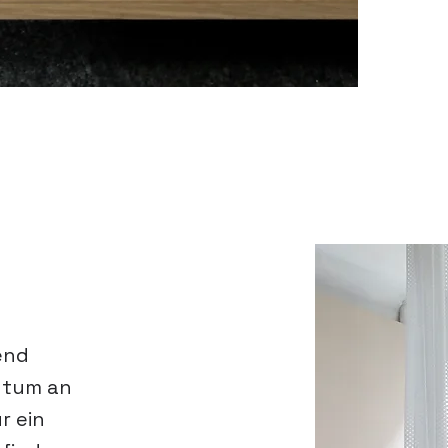
end
htum an
r ein