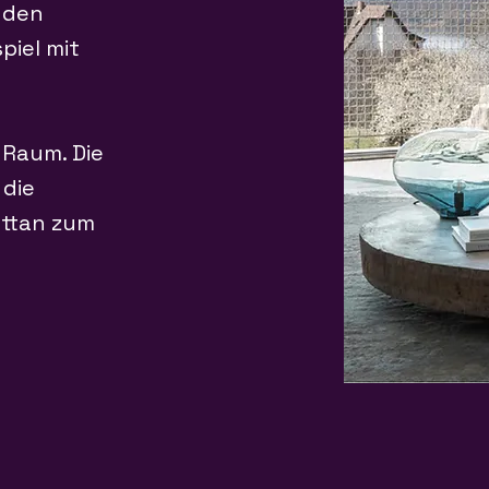
nden
iel mit
 Raum. Die
 die
attan zum